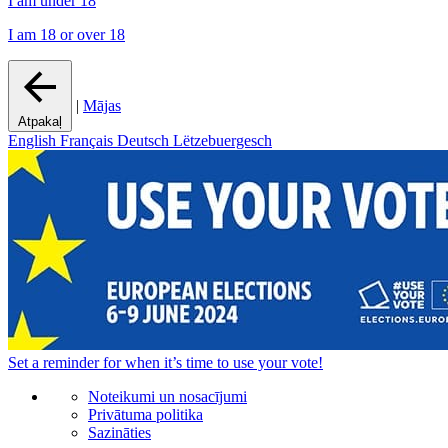
I am under 18
I am 18 or over 18
|
Mājas
Atpakaļ
English
Français
Deutsch
Lëtzebuergesch
Set a
reminder
for when it’s time to use your vote!
Noteikumi un nosacījumi
Privātuma politika
Sazināties