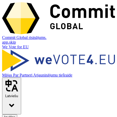
Commit Global risinājums.
app.skip
We Vote for EU
Mājas
Par
Partneri
Atjauninājumu tiešraide
Latviešu