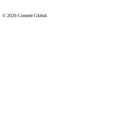
© 2026 Commit Global.