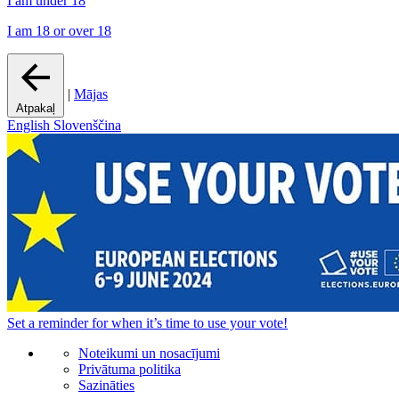
I am under 18
I am 18 or over 18
|
Mājas
Atpakaļ
English
Slovenščina
Set a
reminder
for when it’s time to use your vote!
Noteikumi un nosacījumi
Privātuma politika
Sazināties