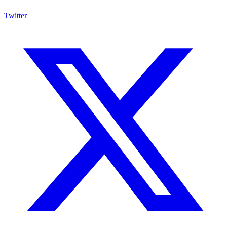
Twitter