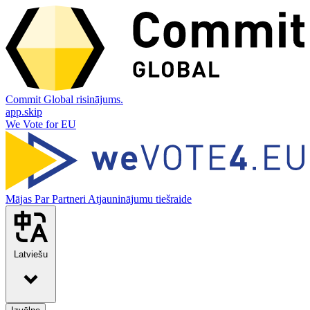
Commit Global risinājums.
app.skip
We Vote for EU
Mājas
Par
Partneri
Atjauninājumu tiešraide
Latviešu