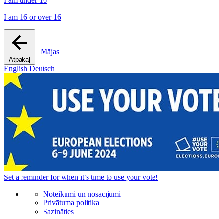
I am under 16
I am 16 or over 16
|
Mājas
Atpakaļ
English
Deutsch
Set a
reminder
for when it’s time to use your vote!
Noteikumi un nosacījumi
Privātuma politika
Sazināties