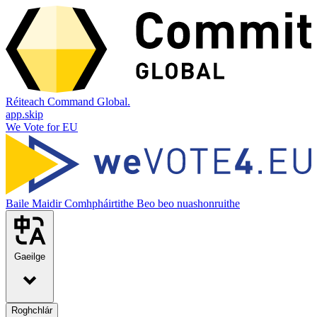
Réiteach Command Global.
app.skip
We Vote for EU
Baile
Maidir
Comhpháirtithe
Beo beo nuashonruithe
Gaeilge
Roghchlár