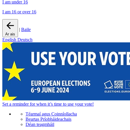
I am under 16
I am 16 or over 16
|
Baile
Ar ais
English
Deutsch
Set a
reminder
for when it’s time to use your vote!
Téarmaí agus Coinníollacha
Beartas Príobháideachais
Déan teagmháil