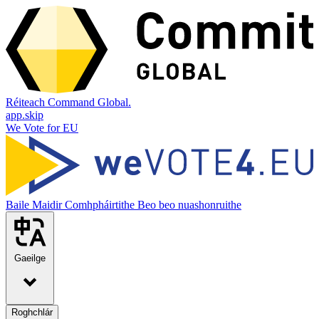
Réiteach Command Global.
app.skip
We Vote for EU
Baile
Maidir
Comhpháirtithe
Beo beo nuashonruithe
Gaeilge
Roghchlár