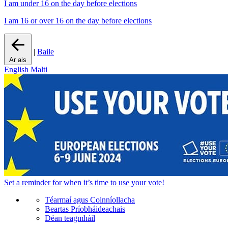
I am under 16 on the day before elections
I am 16 or over 16 on the day before elections
|
Baile
Ar ais
English
Malti
Set a
reminder
for when it’s time to use your vote!
Téarmaí agus Coinníollacha
Beartas Príobháideachais
Déan teagmháil