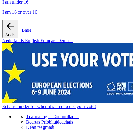
I am under 16
I am 16 or over 16
|
Baile
Ar ais
Nederlands
English
Français
Deutsch
Set a
reminder
for when it’s time to use your vote!
Téarmaí agus Coinníollacha
Beartas Príobháideachais
Déan teagmháil