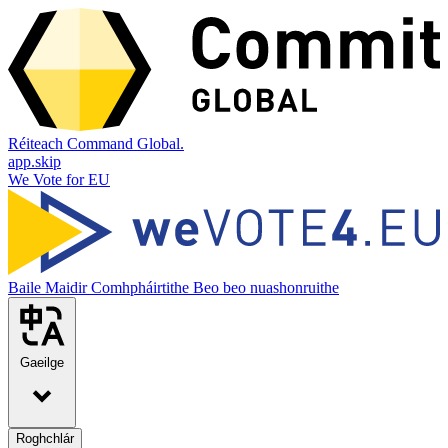
Réiteach Command Global.
app.skip
We Vote for EU
Baile
Maidir
Comhpháirtithe
Beo beo nuashonruithe
Gaeilge
Roghchlár