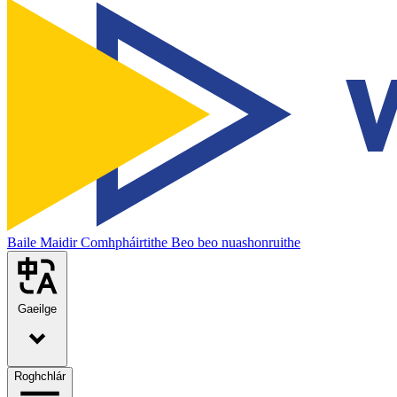
Baile
Maidir
Comhpháirtithe
Beo beo nuashonruithe
Gaeilge
Roghchlár