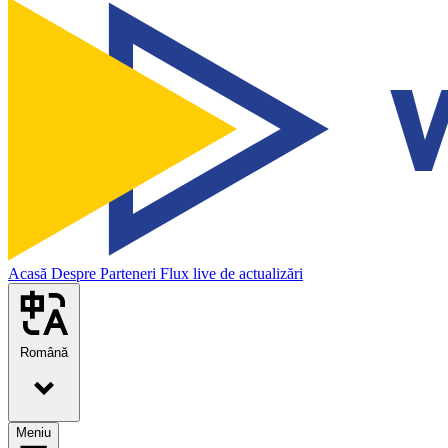
Acasă
Despre
Parteneri
Flux live de actualizări
Română
Meniu