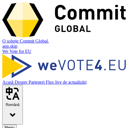
O soluție Commit Global.
app.skip
We Vote for EU
Acasă
Despre
Parteneri
Flux live de actualizări
Română
Meniu