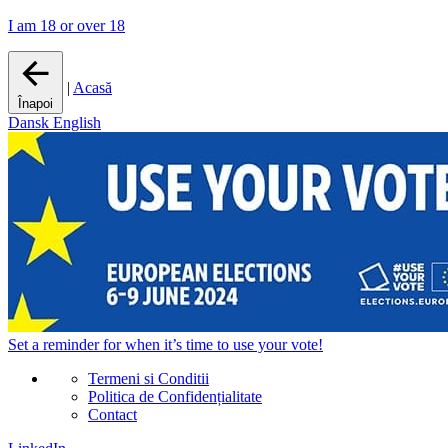
I am 18 or over 18
|
Acasă
Înapoi
Dansk
English
Set a
reminder
for when it’s time to use your vote!
Termeni si Conditii
Politica de Confidențialitate
Contact