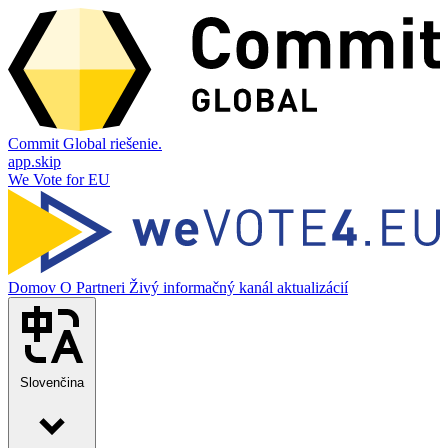
Commit Global riešenie.
app.skip
We Vote for EU
Domov
O
Partneri
Živý informačný kanál aktualizácií
Slovenčina