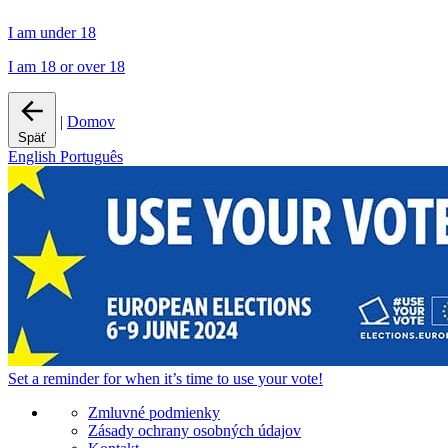
I am under 18
I am 18 or over 18
|
Domov
Späť
English
Português
Set a
reminder
for when it’s time to use your vote!
Zmluvné podmienky
Zásady ochrany osobných údajov