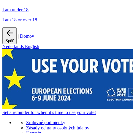
I am under 18
I am 18 or over 18
|
Domov
Späť
Nederlands
English
Set a
reminder
for when it’s time to use your vote!
Zmluvné podmienky
Zásady ochrany osobných údajov