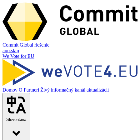
Commit Global riešenie.
app.skip
We Vote for EU
Domov
O
Partneri
Živý informačný kanál aktualizácií
Slovenčina