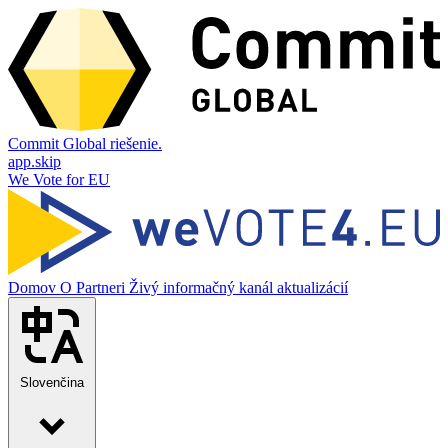
Commit Global riešenie.
app.skip
We Vote for EU
Domov
O
Partneri
Živý informačný kanál aktualizácií
Slovenčina