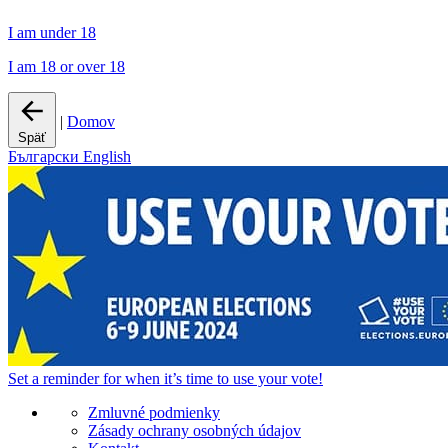
I am under 18
I am 18 or over 18
|
Domov
Späť
Български
English
Set a
reminder
for when it’s time to use your vote!
Zmluvné podmienky
Zásady ochrany osobných údajov