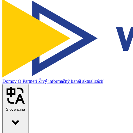
Domov
O
Partneri
Živý informačný kanál aktualizácií
Slovenčina