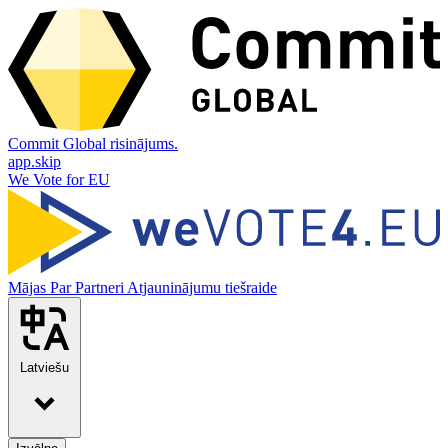
Commit Global risinājums.
app.skip
We Vote for EU
Mājas
Par
Partneri
Atjauninājumu tiešraide
Latviešu