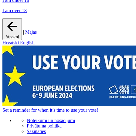
I am under 18
I am over 18
|
Mājas
Atpakaļ
Hrvatski
English
Set a
reminder
for when it’s time to use your vote!
Noteikumi un nosacījumi
Privātuma politika
Sazināties