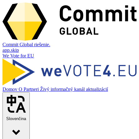
Commit Global riešenie.
app.skip
We Vote for EU
Domov
O
Partneri
Živý informačný kanál aktualizácií
Slovenčina