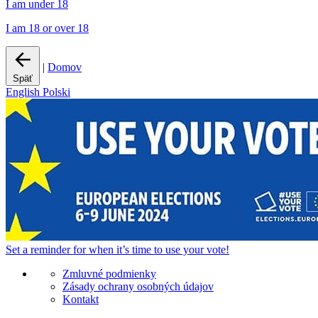
I am under 18
I am 18 or over 18
|
Domov
Späť
English
Polski
Set a
reminder
for when it’s time to use your vote!
Zmluvné podmienky
Zásady ochrany osobných údajov
Kontakt