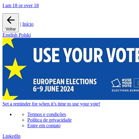
I am 18 or over 18
|
Início
Voltar
English
Polski
Set a
reminder
for when it’s time to use your vote!
Termos e condições
Política de privacidade
Entre em contato
LinkedIn