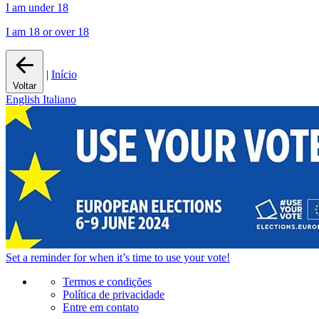
I am under 18
I am 18 or over 18
|
Início
Voltar
English
Italiano
Set a
reminder
for when it’s time to use your vote!
Termos e condições
Política de privacidade
Entre em contato