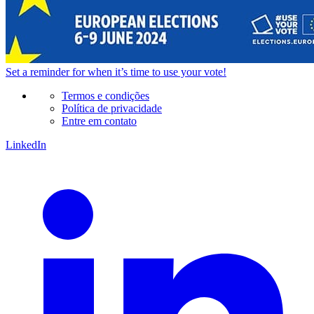
Set a
reminder
for when it’s time to use your vote!
Termos e condições
Política de privacidade
Entre em contato
LinkedIn