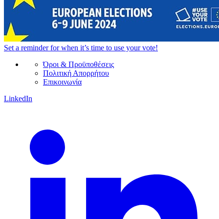
Set a
reminder
for when it’s time to use your vote!
Όροι & Προϋποθέσεις
Πολιτική Απορρήτου
Επικοινωνία
LinkedIn