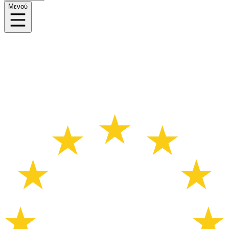
Μενού