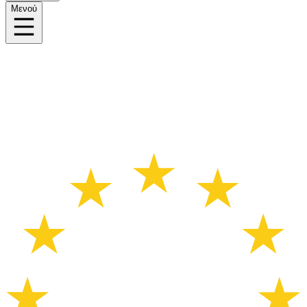
Μενού