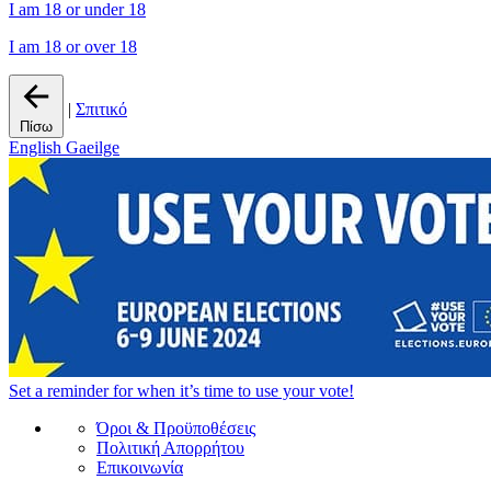
I am 18 or under 18
I am 18 or over 18
|
Σπιτικό
Πίσω
English
Gaeilge
Set a
reminder
for when it’s time to use your vote!
Όροι & Προϋποθέσεις
Πολιτική Απορρήτου
Επικοινωνία