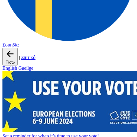
Σουηδία
|
Σπιτικό
Πίσω
English
Gaeilge
Set a
reminder
for when it’s time to use your vote!