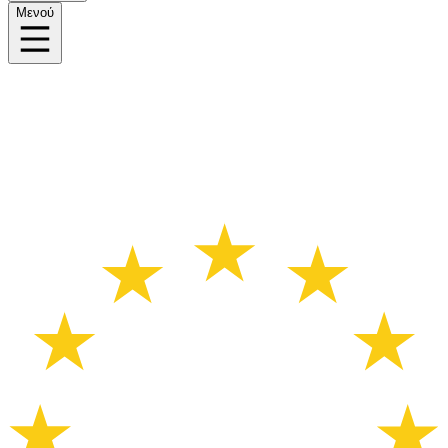
Μενού