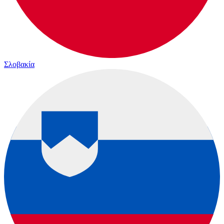
Σλοβακία