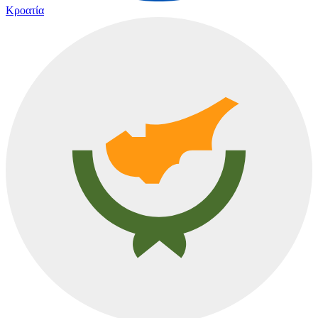
Κροατία