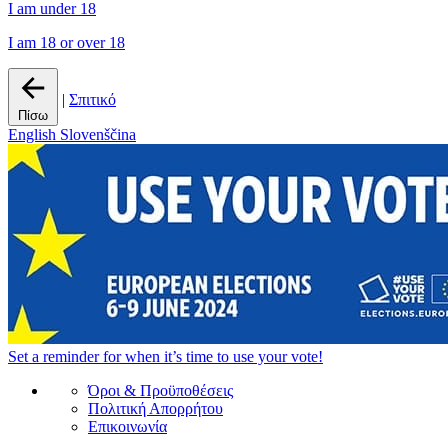
I am under 18
I am 18 or over 18
|
Σπιτικό
Πίσω
English
Slovenščina
Set a
reminder
for when it’s time to use your vote!
Όροι & Προϋποθέσεις
Πολιτική Απορρήτου
Επικοινωνία