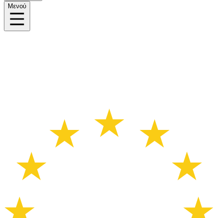
Μενού