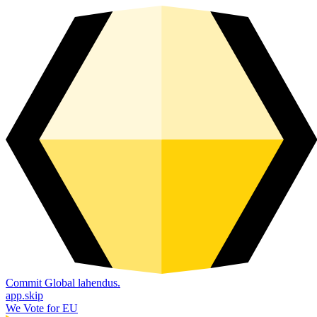
Commit Global lahendus.
app.skip
We Vote for EU