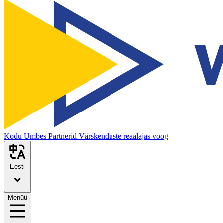
Kodu
Umbes
Partnerid
Värskenduste reaalajas voog
Eesti
Menüü