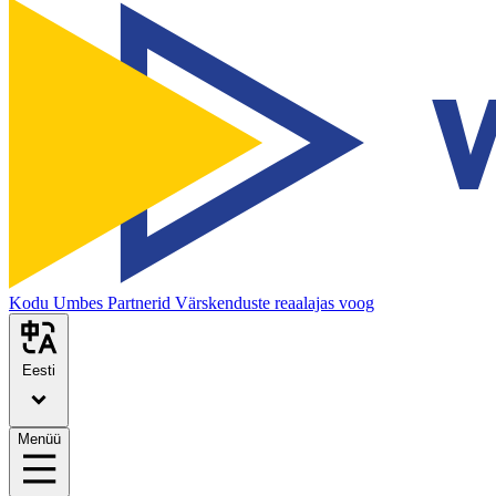
Kodu
Umbes
Partnerid
Värskenduste reaalajas voog
Eesti
Menüü