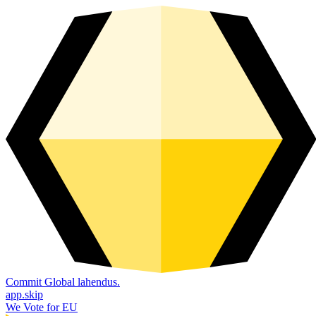
Commit Global lahendus.
app.skip
We Vote for EU