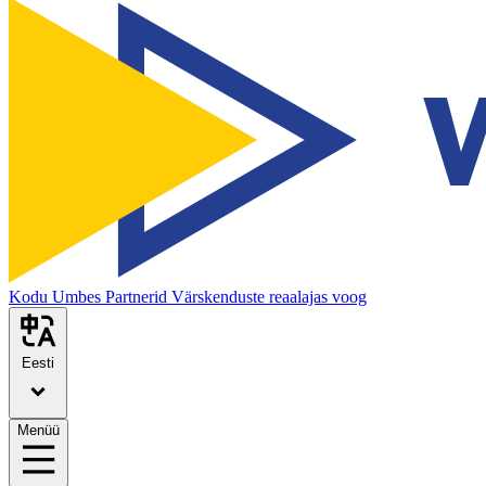
Kodu
Umbes
Partnerid
Värskenduste reaalajas voog
Eesti
Menüü