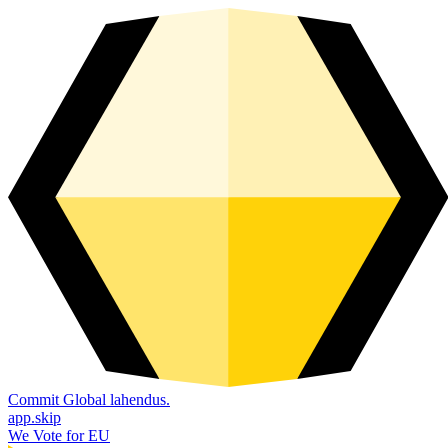
Commit Global lahendus.
app.skip
We Vote for EU