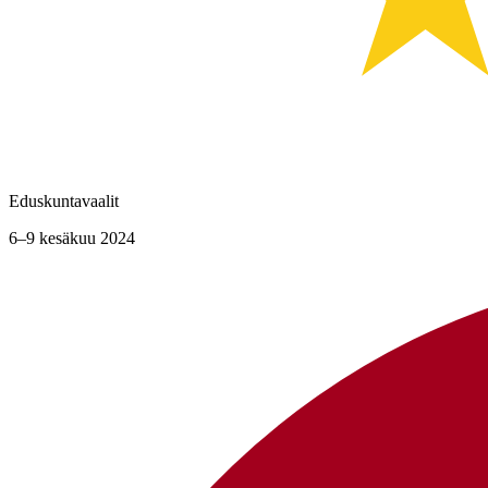
Eduskuntavaalit
6–9 kesäkuu 2024