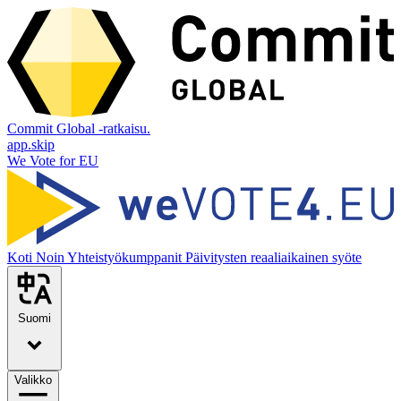
Commit Global -ratkaisu.
app.skip
We Vote for EU
Koti
Noin
Yhteistyökumppanit
Päivitysten reaaliaikainen syöte
Suomi
Valikko