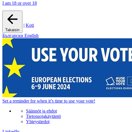
I am 18 or over 18
|
Koti
Takaisin
Български
English
Set a
reminder
for when it’s time to use your vote!
Säännöt ja ehdot
Tietosuojakäytäntö
Yhteystiedot
LinkedIn