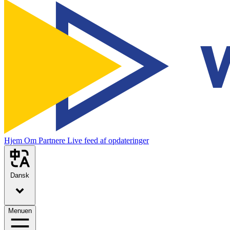
Hjem
Om
Partnere
Live feed af opdateringer
Dansk
Menuen