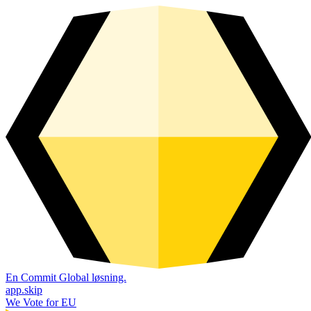
En Commit Global løsning.
app.skip
We Vote for EU