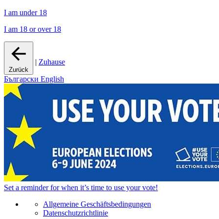
I am under 18
I am 18 or over 18
|
Zuhause
Zurück
Български
English
Set a
reminder
for when it’s time to use your vote!
Allgemeine Geschäftsbedingungen
Datenschutzrichtlinie