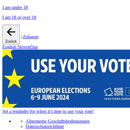
I am under 18
I am 18 or over 18
|
Zuhause
Zurück
English
Slovenčina
Set a
reminder
for when it’s time to use your vote!
Allgemeine Geschäftsbedingungen
Datenschutzrichtlinie