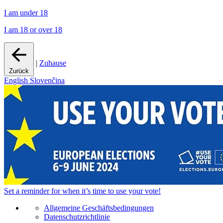
I am under 18
I am 18 or over 18
|
Zuhause
Zurück
English
Slovenčina
Set a
reminder
for when it’s time to use your vote!
Allgemeine Geschäftsbedingungen
Datenschutzrichtlinie