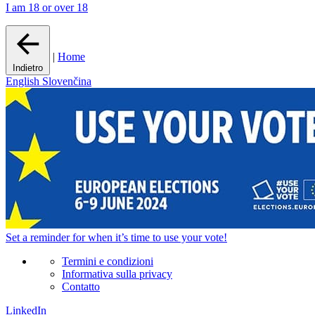
I am 18 or over 18
|
Home
Indietro
English
Slovenčina
Set a
reminder
for when it’s time to use your vote!
Termini e condizioni
Informativa sulla privacy
Contatto
LinkedIn