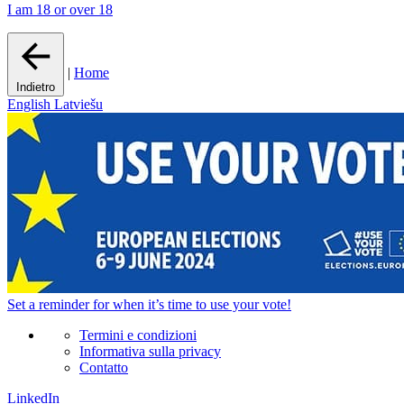
I am 18 or over 18
|
Home
Indietro
English
Latviešu
Set a
reminder
for when it’s time to use your vote!
Termini e condizioni
Informativa sulla privacy
Contatto
LinkedIn