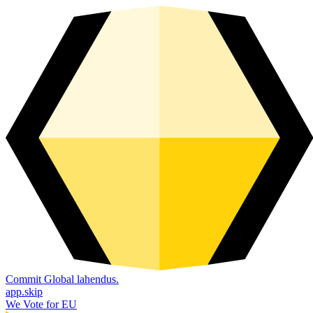
Commit Global lahendus.
app.skip
We Vote for EU