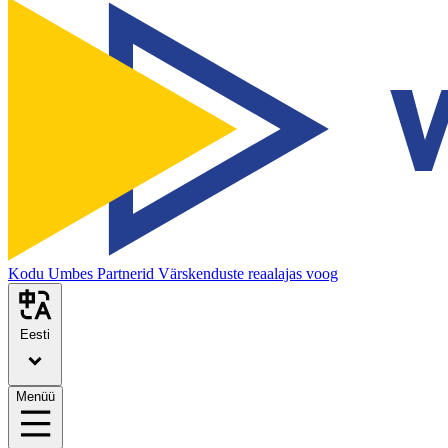
Kodu
Umbes
Partnerid
Värskenduste reaalajas voog
Eesti
Menüü