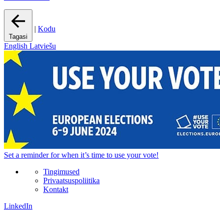
|
Kodu
Tagasi
English
Latviešu
Set a
reminder
for when it’s time to use your vote!
Tingimused
Privaatsuspoliitika
Kontakt
LinkedIn