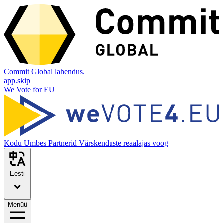
Commit Global lahendus.
app.skip
We Vote for EU
Kodu
Umbes
Partnerid
Värskenduste reaalajas voog
Eesti
Menüü