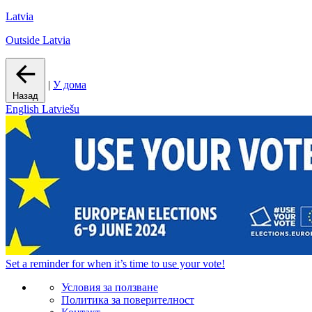
Latvia
Outside Latvia
|
У дома
Назад
English
Latviešu
Set a
reminder
for when it’s time to use your vote!
Условия за ползване
Политика за поверителност