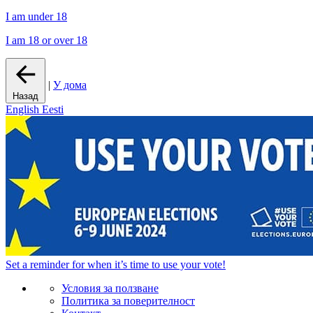
I am under 18
I am 18 or over 18
|
У дома
Назад
English
Eesti
Set a
reminder
for when it’s time to use your vote!
Условия за ползване
Политика за поверителност