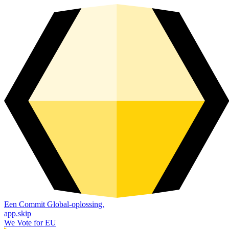
Een Commit Global-oplossing.
app.skip
We Vote for EU