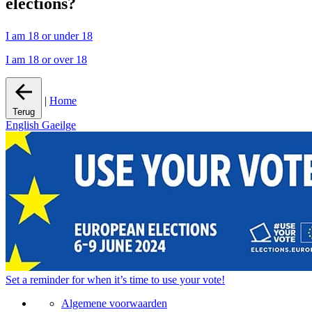
elections?
I am 18 or under 18
I am 18 or over 18
|
Home
Terug
English
Gaeilge
Set a
reminder
for when it’s time to use your vote!
Algemene voorwaarden