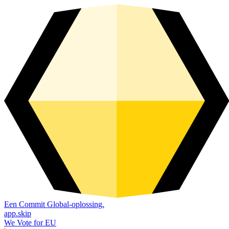
Een Commit Global-oplossing.
app.skip
We Vote for EU