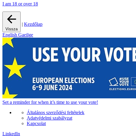
I am 18 or over 18
|
Kezdőlap
Vissza
English
Gaeilge
Set a
reminder
for when it’s time to use your vote!
Általános szerződési feltételek
Adatvédelmi szabályzat
Kapcsolat
LinkedIn