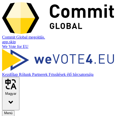
Commit Global megoldás.
app.skip
We Vote for EU
Kezdőlap
Rólunk
Partnerek
Frissítések élő hírcsatornája
Magyar
Menü