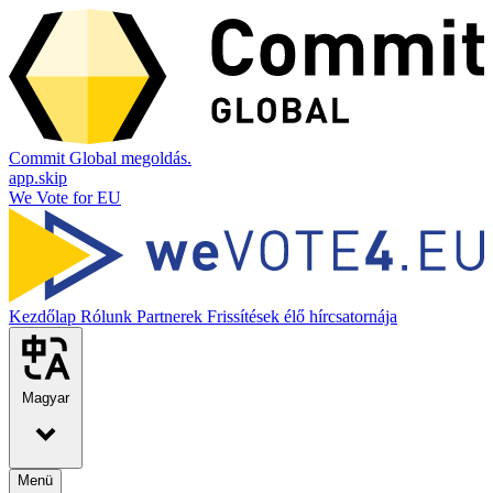
Commit Global megoldás.
app.skip
We Vote for EU
Kezdőlap
Rólunk
Partnerek
Frissítések élő hírcsatornája
Magyar
Menü