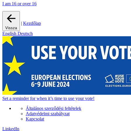
I am 16 or over 16
|
Kezdőlap
Vissza
English
Deutsch
Set a
reminder
for when it’s time to use your vote!
Általános szerződési feltételek
Adatvédelmi szabályzat
Kapcsolat
LinkedIn