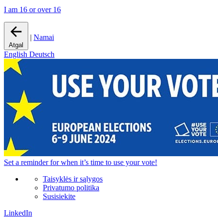
I am 16 or over 16
|
Namai
Atgal
English
Deutsch
Set a
reminder
for when it’s time to use your vote!
Taisyklės ir sąlygos
Privatumo politika
Susisiekite
LinkedIn