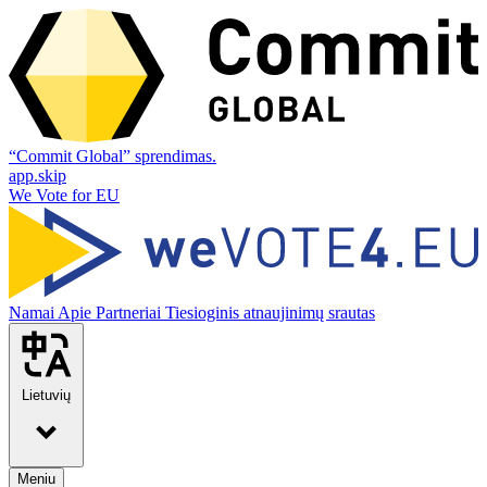
“Commit Global” sprendimas.
app.skip
We Vote for EU
Namai
Apie
Partneriai
Tiesioginis atnaujinimų srautas
Lietuvių
Meniu