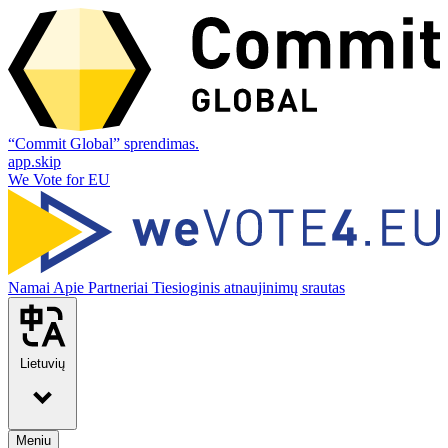
“Commit Global” sprendimas.
app.skip
We Vote for EU
Namai
Apie
Partneriai
Tiesioginis atnaujinimų srautas
Lietuvių
Meniu