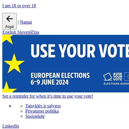
I am 18 or over 18
|
Namai
Atgal
English
Slovenščina
Set a
reminder
for when it’s time to use your vote!
Taisyklės ir sąlygos
Privatumo politika
Susisiekite
LinkedIn