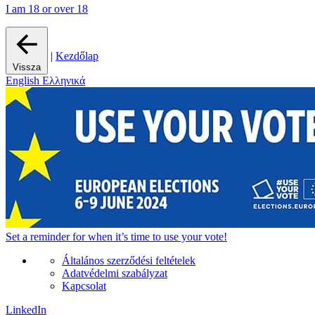
I am 18 or over 18
|
Kezdőlap
Vissza
English
Ελληνικά
Set a
reminder
for when it’s time to use your vote!
Általános szerződési feltételek
Adatvédelmi szabályzat
Kapcsolat
LinkedIn