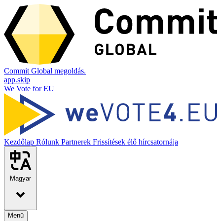
Commit Global megoldás.
app.skip
We Vote for EU
Kezdőlap
Rólunk
Partnerek
Frissítések élő hírcsatornája
Magyar
Menü