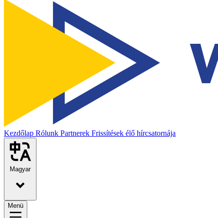
Kezdőlap
Rólunk
Partnerek
Frissítések élő hírcsatornája
Magyar
Menü