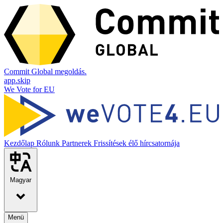
Commit Global megoldás.
app.skip
We Vote for EU
Kezdőlap
Rólunk
Partnerek
Frissítések élő hírcsatornája
Magyar
Menü