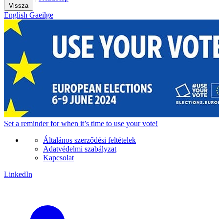
Vissza
English
Gaeilge
Set a
reminder
for when it’s time to use your vote!
Általános szerződési feltételek
Adatvédelmi szabályzat
Kapcsolat
LinkedIn