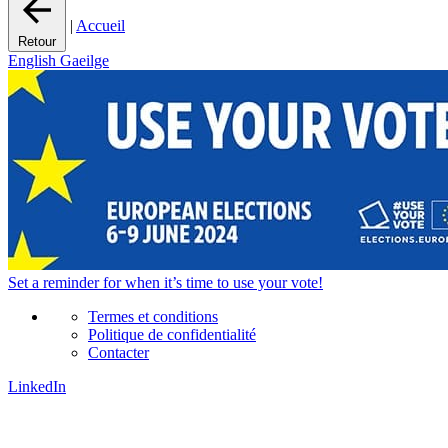
|
Accueil
Retour
English
Gaeilge
Set a
reminder
for when it’s time to use your vote!
Termes et conditions
Politique de confidentialité
Contacter
LinkedIn