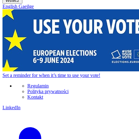
Wstecz
English
Gaeilge
Set a
reminder
for when it’s time to use your vote!
Regulamin
Polityka prywatności
Kontakt
LinkedIn