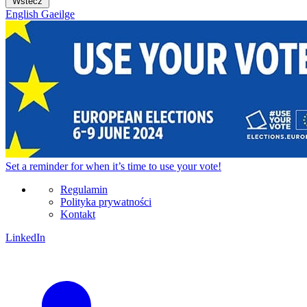
Wstecz
English
Gaeilge
Set a
reminder
for when it’s time to use your vote!
Regulamin
Polityka prywatności
Kontakt
LinkedIn